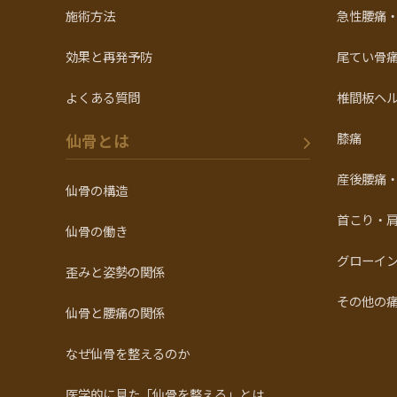
施術方法
急性腰痛
効果と再発予防
尾てい骨
よくある質問
椎間板ヘ
膝痛
仙骨とは
産後腰痛
仙骨の構造
首こり・
仙骨の働き
グローイ
歪みと姿勢の関係
その他の
仙骨と腰痛の関係
なぜ仙骨を整えるのか
医学的に見た「仙骨を整える」とは