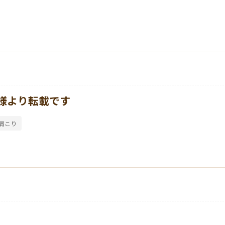
セルフケア・コラム
FAQ
症例・体験談
様より転載です
肩こり
当院について
WEB予約・お問い合わせ
お電話でのお問い合わせ