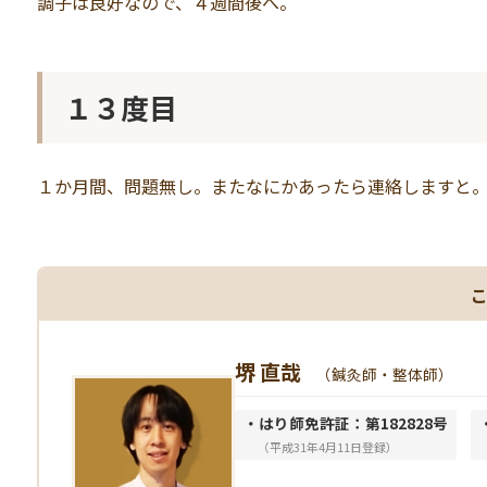
調子は良好なので、４週間後へ。
１３度目
１か月間、問題無し。またなにかあったら連絡しますと
堺 直哉
（鍼灸師・整体師）
・はり師免許証：第182828号
（平成31年4月11日登録）