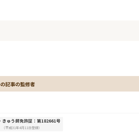
。
この記事の監修者
・きゅう師免許証：第182661号
（平成31年4月11日登録）