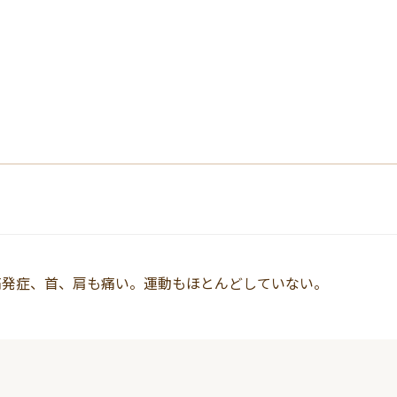
セルフケア・コラム
FAQ
症例・体験談
当院について
痛発症、首、肩も痛い。運動もほとんどしていない。
WEB予約・お問い合わせ
お電話でのお問い合わせ