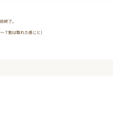
術終了。
６～７割は取れた感じと）
。