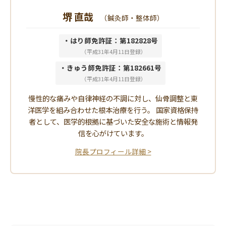
堺 直哉
（鍼灸師・整体師）
・はり師免許証：第182828号
（平成31年4月11日登録）
・きゅう師免許証：第182661号
（平成31年4月11日登録）
慢性的な痛みや自律神経の不調に対し、仙骨調整と東
洋医学を組み合わせた根本治療を行う。 国家資格保持
者として、医学的根拠に基づいた安全な施術と情報発
信を心がけています。
院長プロフィール詳細 >