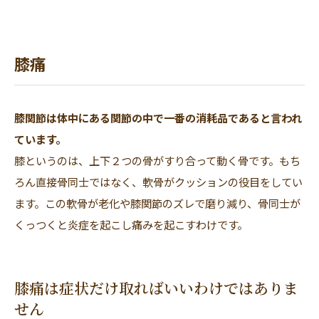
セルフケア・コラム
膝痛
FAQ
膝関節は体中にある関節の中で一番の消耗品であると言われ
症例・体験談
ています。
膝というのは、上下２つの骨がすり合って動く骨です。もち
当院について
ろん直接骨同士ではなく、軟骨がクッションの役目をしてい
ます。この軟骨が老化や膝関節のズレで磨り減り、骨同士が
くっつくと炎症を起こし痛みを起こすわけです。
WEB予約・お問い合わせ
膝痛は症状だけ取ればいいわけではありま
お電話でのお問い合わせ
せん