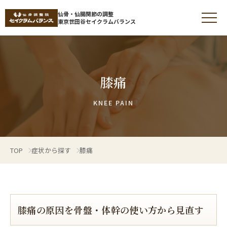
仙骨・仙腸関節の調整
東京世田谷セイクラムバランス
膝痛
仙骨調整とは
KNEE PAIN
仙骨とは
TOP
症状から探す
膝痛
仙腸関節の痛みやゆがみ
症状から探す
膝痛の原因を骨盤・体幹の使い方から見直す
施術について