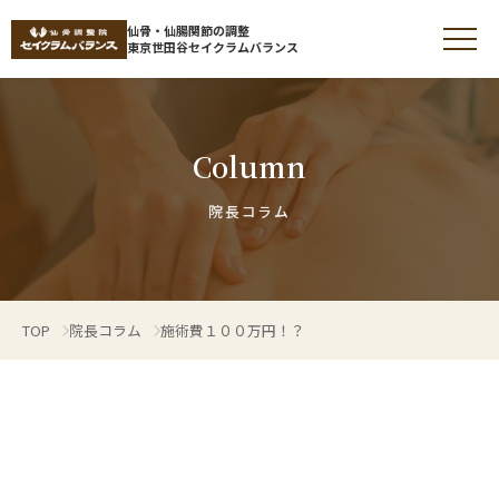
仙骨・仙腸関節の調整
東京世田谷セイクラムバランス
Column
仙骨調整とは
院長コラム
仙骨とは
TOP
院長コラム
施術費１００万円！？
仙腸関節の痛みやゆがみ
症状から探す
施術について