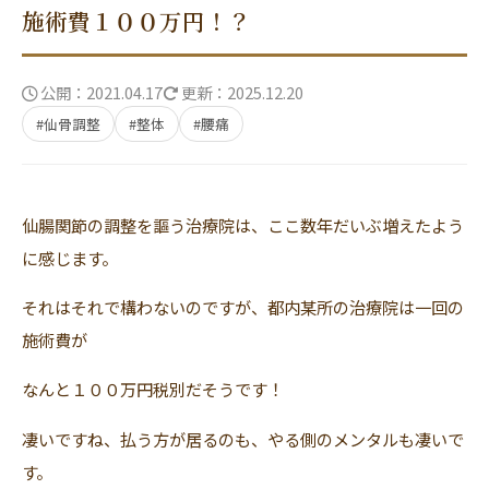
施術費１００万円！？
セルフケア・コラム
公開：2021.04.17
更新：2025.12.20
#仙骨調整
#整体
#腰痛
FAQ
症例・体験談
仙腸関節の調整を謳う治療院は、ここ数年だいぶ増えたよう
に感じます。
当院について
それはそれで構わないのですが、都内某所の治療院は一回の
施術費が
WEB予約・お問い合わせ
なんと１００万円税別だそうです！
凄いですね、払う方が居るのも、やる側のメンタルも凄いで
お電話でのお問い合わせ
す。