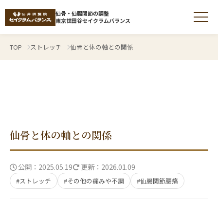
仙骨・仙腸関節の調整
東京世田谷セイクラムバランス
TOP
ストレッチ
仙骨と体の軸との関係
仙骨調整とは
仙骨とは
仙骨と体の軸との関係
仙腸関節の痛みやゆがみ
公開：2025.05.19
更新：2026.01.09
症状から探す
#ストレッチ
#その他の痛みや不調
#仙腸関節腰痛
施術について