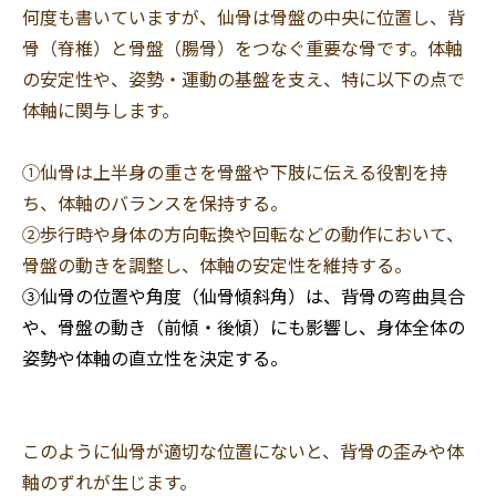
何度も書いていますが、仙骨は骨盤の中央に位置し、背
骨（脊椎）と骨盤（腸骨）をつなぐ重要な骨です。体軸
セルフケア・コラム
の安定性や、姿勢・運動の基盤を支え、特に以下の点で
体軸に関与します。
FAQ
①仙骨は上半身の重さを骨盤や下肢に伝える役割を持
ち、体軸のバランスを保持する。
症例・体験談
②歩行時や身体の方向転換や回転などの動作において、
骨盤の動きを調整し、体軸の安定性を維持する。
当院について
③仙骨の位置や角度（仙骨傾斜角）は、背骨の弯曲具合
や、
骨盤の動き（前傾・後傾）にも
影響し、身体全体の
姿勢や体軸の直立性を決定する。
WEB予約・お問い合わせ
このように仙骨が適切な位置にないと、背骨の歪みや体
お電話でのお問い合わせ
軸のずれが生じます。