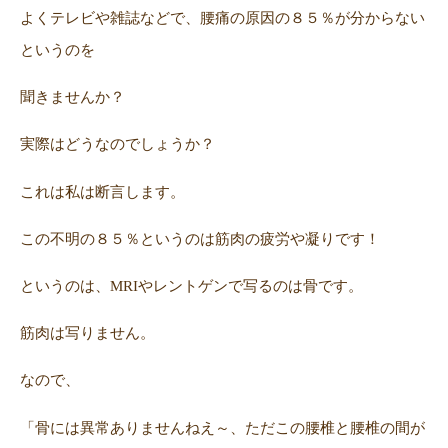
よくテレビや雑誌などで、腰痛の原因の８５％が分からない
というのを
セルフケア・コラム
聞きませんか？
FAQ
実際はどうなのでしょうか？
症例・体験談
これは私は断言します。
この不明の８５％というのは筋肉の疲労や凝りです！
当院について
というのは、MRIやレントゲンで写るのは骨です。
筋肉は写りません。
WEB予約・お問い合わせ
なので、
お電話でのお問い合わせ
「骨には異常ありませんねえ～、ただこの腰椎と腰椎の間が