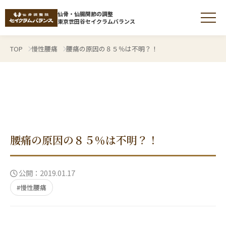
仙骨・仙腸関節の調整
東京世田谷セイクラムバランス
TOP
慢性腰痛
腰痛の原因の８５％は不明？！
仙骨調整とは
仙骨とは
腰痛の原因の８５％は不明？！
仙腸関節の痛みやゆがみ
公開：2019.01.17
症状から探す
#慢性腰痛
施術について